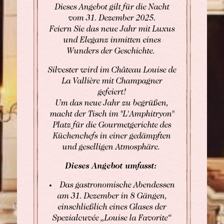
Dieses Angebot gilt für die Nacht
vom 31. Dezember 2025.
Feiern Sie das neue Jahr mit Luxus
und Eleganz inmitten eines
BUCHEN
Wunders der Geschichte.
Silvester wird im Château Louise de
Buchen Zimmer
Buchen Zimmer
La Vallière mit Champagner
Buchen Gourmet-Restaurant
gefeiert!
BUCHEN
Um das neue Jahr zu begrüßen,
Buchen Bistro-Restaurant
macht der Tisch im "L'Amphitryon"
Für Daten "auf Anfrage",
Platz für die Gourmetgerichte des
wenden Sie sich bitte direkt an das Hotel:
Küchenchefs in einer gedämpften
Tel: +33 2 42 06 02 00
und geselligen Atmosphäre.
Fax: +33 1 40 29 07 00
butler@chateaulouise.com
Dieses Angebot umfasst:
Das gastronomische Abendessen
am 31. Dezember in 8 Gängen,
einschließlich eines Glases der
Spezialcuvée „Louise la Favorite“