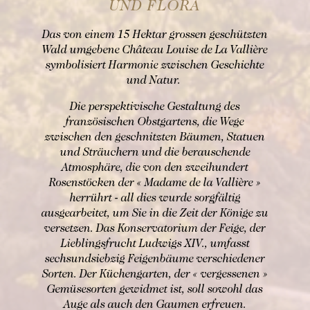
UND FLORA
Das von einem 15 Hektar grossen geschützten
Wald umgebene Château Louise de La Vallière
symbolisiert Harmonie zwischen Geschichte
und Natur.
BUCHEN
Die perspektivische Gestaltung des
französischen Obstgartens, die Wege
Buchen Zimmer
Buchen Zimmer
zwischen den geschnitzten Bäumen, Statuen
und Sträuchern und die berauschende
Buchen Gourmet-Restaurant
Atmosphäre, die von den zweihundert
BUCHEN
Rosenstöcken der « Madame de la Vallière »
Buchen Bistro-Restaurant
Für Daten "auf Anfrage",
herrührt - all dies wurde sorgfältig
wenden Sie sich bitte direkt an das Hotel:
ausgearbeitet, um Sie in die Zeit der Könige zu
Tel: +33 2 42 06 02 00
versetzen. Das Konservatorium der Feige, der
Fax: +33 1 40 29 07 00
Lieblingsfrucht Ludwigs XIV., umfasst
butler@chateaulouise.com
sechsundsiebzig Feigenbäume verschiedener
Sorten. Der Küchengarten, der « vergessenen »
Gemüsesorten gewidmet ist, soll sowohl das
Auge als auch den Gaumen erfreuen.