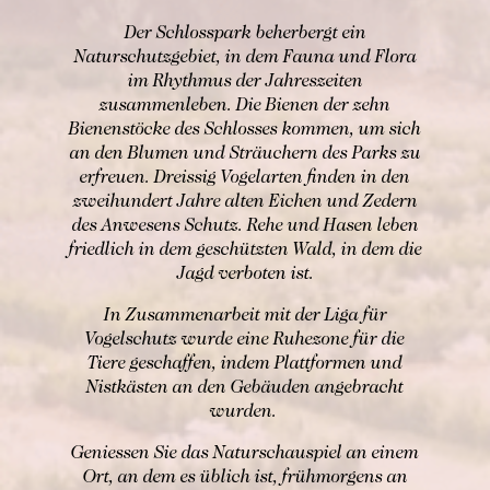
Der Schlosspark beherbergt ein
Naturschutzgebiet, in dem Fauna und Flora
im Rhythmus der Jahreszeiten
zusammenleben. Die Bienen der zehn
Bienenstöcke des Schlosses kommen, um sich
an den Blumen und Sträuchern des Parks zu
erfreuen. Dreissig Vogelarten finden in den
zweihundert Jahre alten Eichen und Zedern
des Anwesens Schutz. Rehe und Hasen leben
friedlich in dem geschützten Wald, in dem die
Jagd verboten ist.
In Zusammenarbeit mit der Liga für
Vogelschutz wurde eine Ruhezone für die
Tiere geschaffen, indem Plattformen und
Nistkästen an den Gebäuden angebracht
wurden.
Geniessen Sie das Naturschauspiel an einem
Ort, an dem es üblich ist, frühmorgens an