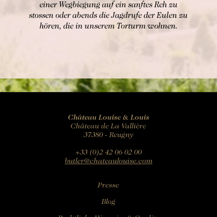
einer Wegbiegung auf ein sanftes Reh zu
stossen oder abends die Jagdrufe der Eulen zu
hören, die in unserem Torturm wohnen.
Château Louise & Louis
Château de La Vallière
37380 - Reugny
+33 (0)2 42 06 02 00
butler@chateaulouise.com
Presse
Blog