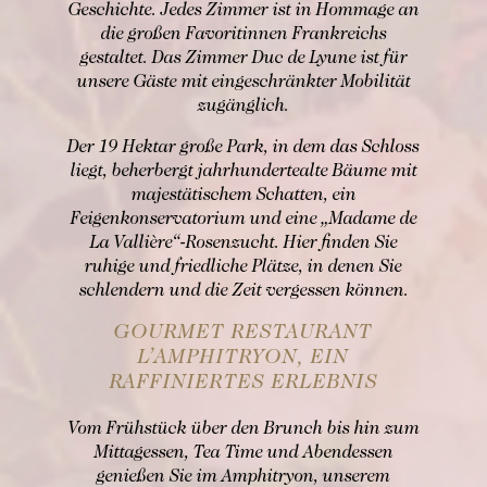
Geschichte. Jedes Zimmer ist in Hommage an
die großen Favoritinnen Frankreichs
gestaltet. Das Zimmer Duc de Lyune ist für
unsere Gäste mit eingeschränkter Mobilität
zugänglich.
Der 19 Hektar große Park, in dem das Schloss
liegt, beherbergt jahrhundertealte Bäume mit
majestätischem Schatten, ein
Feigenkonservatorium und eine „Madame de
La Vallière“-Rosenzucht. Hier finden Sie
ruhige und friedliche Plätze, in denen Sie
schlendern und die Zeit vergessen können.
GOURMET RESTAURANT
L’AMPHITRYON, EIN
RAFFINIERTES ERLEBNIS
Vom Frühstück über den Brunch bis hin zum
Mittagessen, Tea Time und Abendessen
genießen Sie im Amphitryon, unserem