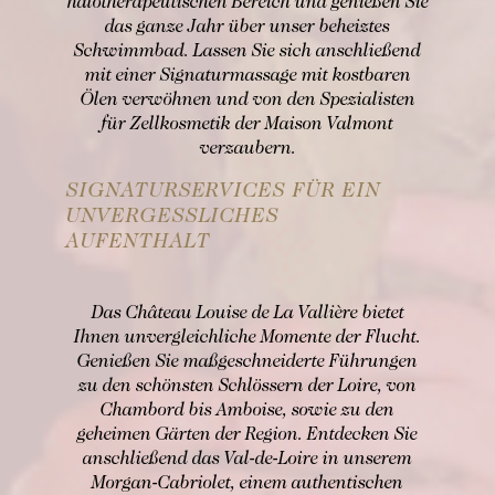
halotherapeutischen Bereich und genießen Sie
das ganze Jahr über unser beheiztes
Schwimmbad. Lassen Sie sich anschließend
mit einer Signaturmassage mit kostbaren
Ölen verwöhnen und von den Spezialisten
für Zellkosmetik der Maison Valmont
verzaubern.
SIGNATURSERVICES FÜR EIN
UNVERGESSLICHES
AUFENTHALT
Das Château Louise de La Vallière bietet
Ihnen unvergleichliche Momente der Flucht.
Genießen Sie maßgeschneiderte Führungen
zu den schönsten Schlössern der Loire, von
Chambord bis Amboise, sowie zu den
geheimen Gärten der Region. Entdecken Sie
anschließend das Val-de-Loire in unserem
Morgan-Cabriolet, einem authentischen