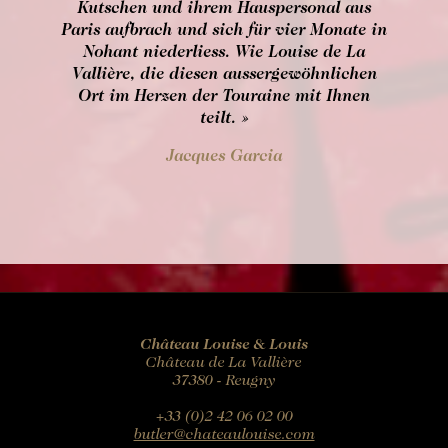
Kutschen und ihrem Hauspersonal aus
Paris aufbrach und sich für vier Monate in
Nohant niederliess. Wie Louise de La
Vallière, die diesen aussergewöhnlichen
Ort im Herzen der Touraine mit Ihnen
teilt. »
Jacques Garcia
Château Louise & Louis
Château de La Vallière
37380 - Reugny
+33 (0)2 42 06 02 00
butler@chateaulouise.com