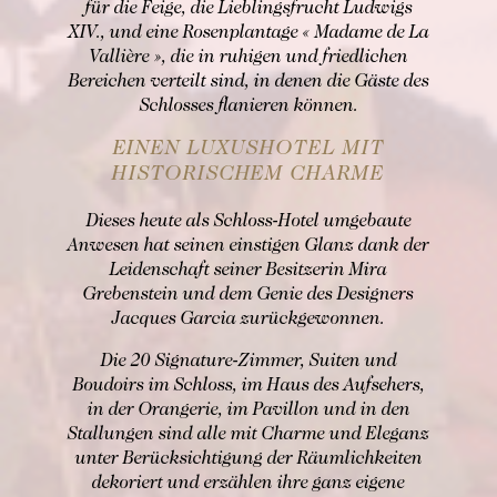
für die Feige, die Lieblingsfrucht Ludwigs
XIV., und eine Rosenplantage « Madame de La
BUCHEN
Vallière », die in ruhigen und friedlichen
Bereichen verteilt sind, in denen die Gäste des
Buchen Zimmer
Schlosses flanieren können.
Buchen Zimmer
EINEN LUXUSHOTEL MIT
Buchen Gourmet-Restaurant
BUCHEN
HISTORISCHEM CHARME
Buchen Bistro-Restaurant
Für Daten "auf Anfrage",
Dieses heute als Schloss-Hotel umgebaute
wenden Sie sich bitte direkt an das Hotel:
Anwesen hat seinen einstigen Glanz dank der
Tel: +33 2 42 06 02 00
Leidenschaft seiner Besitzerin Mira
Fax: +33 1 40 29 07 00
Grebenstein und dem Genie des Designers
butler@chateaulouise.com
Jacques Garcia zurückgewonnen.
Die 20 Signature-Zimmer, Suiten und
Boudoirs im Schloss, im Haus des Aufsehers,
in der Orangerie, im Pavillon und in den
Stallungen sind alle mit Charme und Eleganz
unter Berücksichtigung der Räumlichkeiten
dekoriert und erzählen ihre ganz eigene