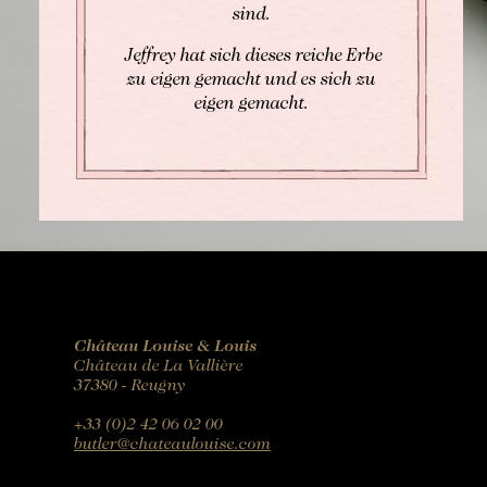
sind.
Jeffrey hat sich dieses reiche Erbe
zu eigen gemacht und es sich zu
eigen gemacht.
Château Louise & Louis
Château de La Vallière
37380 - Reugny
+33 (0)2 42 06 02 00
butler@chateaulouise.com