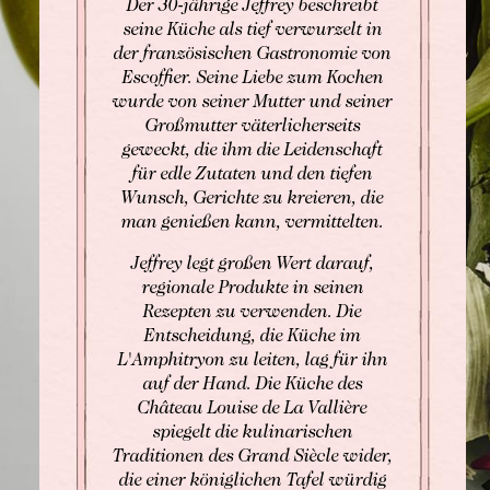
Der 30-jährige Jeffrey beschreibt
seine Küche als tief verwurzelt in
der französischen Gastronomie von
Escoffier. Seine Liebe zum Kochen
wurde von seiner Mutter und seiner
Großmutter väterlicherseits
geweckt, die ihm die Leidenschaft
für edle Zutaten und den tiefen
Wunsch, Gerichte zu kreieren, die
man genießen kann, vermittelten.
Jeffrey legt großen Wert darauf,
regionale Produkte in seinen
Rezepten zu verwenden. Die
Entscheidung, die Küche im
L'Amphitryon zu leiten, lag für ihn
auf der Hand. Die Küche des
Château Louise de La Vallière
spiegelt die kulinarischen
Traditionen des Grand Siècle wider,
die einer königlichen Tafel würdig