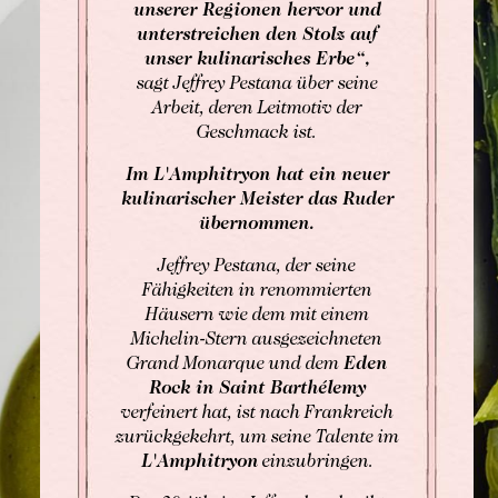
unserer Regionen hervor und
Afternoon Tea
unterstreichen den Stolz auf
unser kulinarisches Erbe
“,
sagt Jeffrey Pestana über seine
Arbeit, deren Leitmotiv der
Geschmack ist.
Im L'Amphitryon hat ein neuer
kulinarischer Meister das Ruder
übernommen.
Jeffrey Pestana, der seine
Fähigkeiten in renommierten
Häusern wie dem mit einem
Michelin-Stern ausgezeichneten
Grand Monarque und dem
Eden
Rock in Saint Barthélemy
verfeinert hat, ist nach Frankreich
zurückgekehrt, um seine Talente im
L'Amphitryon
einzubringen.