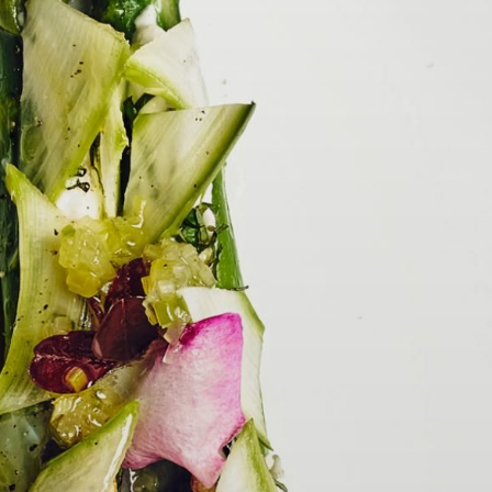
Buchen Zimmer
Buchen Zimmer
BUCHEN
Buchen Gourmet-Restaurant
Für Daten "auf Anfrage",
Buchen Bistro-Restaurant
wenden Sie sich bitte direkt an das Hotel:
Tel: +33 2 42 06 02 00
Fax: +33 1 40 29 07 00
butler@chateaulouise.com