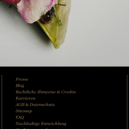
Presse
Blog
Rechtliche Hinweise & Credits
Karrieren
AGB & Datenschutz
Sitemap
FAQ
Nachhaltige Entwicklung