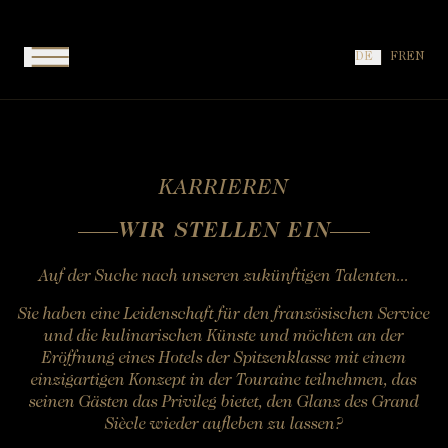
Signature Chateau
VERANSTALTUNGEN
Der Dekorateur
Restaurant « L’Amphitryon »
GALERIE
Signature Doppelzimmer
GUT ZU WISSEN
Louise und die Favoriten
DE
FR
EN
Restaurant "Le Pavillon Sévigné"
ANGEBOTEN
Cocoon Suite
Die Zeit zurückdrehen
Der Chef
Große Suite
Fauna und Flora
Der Lever
Kleiner Boudoir
Die Touraine
Brunch
Großes Boudoir
KARRIEREN
Grill
WIR STELLEN EIN
Die Bar « Le Saint-Évremond »
Wein- und Champagne tasting
Auf der Suche nach unseren zukünftigen Talenten...
Afternoon Tea
Sie haben eine Leidenschaft für den französischen Service
und die kulinarischen Künste und möchten an der
Eröffnung eines Hotels der Spitzenklasse mit einem
einzigartigen Konzept in der Touraine teilnehmen, das
seinen Gästen das Privileg bietet, den Glanz des Grand
Siècle wieder aufleben zu lassen?