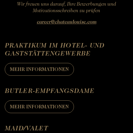
Wir freuen uns darauf, Ihre Bewerbungen und
Motivationsschreiben zu prüfen
career@chateaulouise.com
BUCHEN
PRAKTIKUM IM HOTEL- UND
Buchen Zimmer
Buchen Zimmer
GASTSTÄTTENGEWERBE
Buchen Gourmet-Restaurant
BUCHEN
MEHR INFORMATIONEN
Buchen Bistro-Restaurant
Für Daten "auf Anfrage",
wenden Sie sich bitte direkt an das Hotel:
Tel: +33 2 42 06 02 00
BUTLER-EMPFANGSDAME
Fax: +33 1 40 29 07 00
butler@chateaulouise.com
MEHR INFORMATIONEN
MAID/VALET