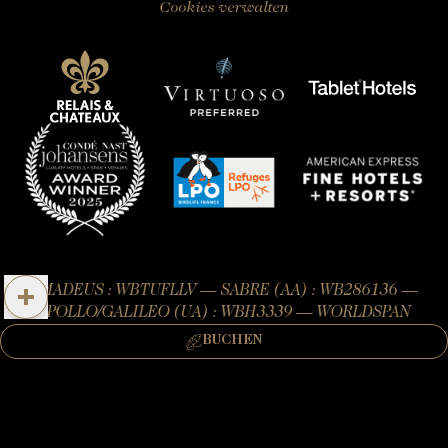
Cookies verwalten
AMADEUS : WBTUFLLV — SABRE (AA) : WB286136 —
APOLLO/GALILEO (UA) : WBH3339 — WORLDSPAN
(TW) : WBTUFLV
BUCHEN
BUCHEN ZIMMER
BUCHEN GOURMET-RESTAURANT
Offizielle Website – Alle Rechte vorbehalten.
Château Louise & Louis © 2026