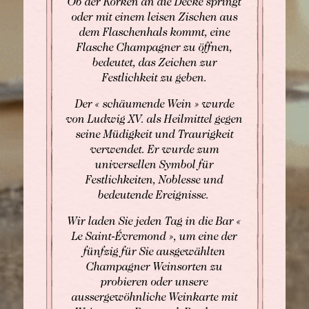
Ob der Korken an die Decke springt
oder mit einem leisen Zischen aus
dem Flaschenhals kommt, eine
Flasche Champagner zu öffnen,
BUCHEN
bedeutet, das Zeichen zur
Festlichkeit zu geben.
Buchen Zimmer
Buchen Zimmer
Der « schäumende Wein » wurde
von Ludwig XV. als Heilmittel gegen
Buchen Gourmet-Restaurant
seine Müdigkeit und Traurigkeit
BUCHEN
verwendet. Er wurde zum
Buchen Bistro-Restaurant
Für Daten "auf Anfrage",
universellen Symbol für
wenden Sie sich bitte direkt an das Hotel:
Festlichkeiten, Noblesse und
Tel: +33 2 42 06 02 00
bedeutende Ereignisse.
Fax: +33 1 40 29 07 00
Wir laden Sie jeden Tag in die Bar «
butler@chateaulouise.com
Le Saint-Évremond », um eine der
fünfzig für Sie ausgewählten
Champagner Weinsorten zu
probieren oder unsere
aussergewöhnliche Weinkarte mit