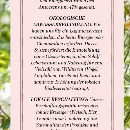
den Energieverbrauch des
Anwesens um 47% gesenkt.
ÖKOLOGISCHE
ABWASSERBEHANDLUNG:
Wir
haben uns für ein Lagunensystem
entschieden, das keine Energie oder
Chemikalien erfordert. Dieses
System fördert die Entwicklung
eines Ökosystems, in dem Schilf
Lebensraum und Nahrung für eine
Vielzahl von Wildtieren (Vögel,
Amphibien, Insekten) bietet und
damit zur Erhöhung der lokalen
Biodiversität beiträgt.
LOKALE BESCHAFFUNG:
Unsere
Beschaffungspolitik priorisiert
lokale Erzeuger (Fleisch, Eier,
Gemüse usw.), achtet auf die
Saisonalität der Produkte und