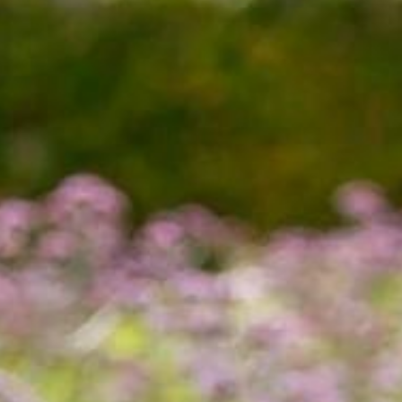
BUCHEN
Buchen Zimmer
Buchen Zimmer
BUCHEN
Buchen Gourmet-Restaurant
Für Daten "auf Anfrage",
Buchen Bistro-Restaurant
wenden Sie sich bitte direkt an das Hotel:
Tel: +33 2 42 06 02 00
Fax: +33 1 40 29 07 00
butler@chateaulouise.com