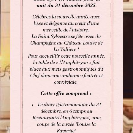
nuit du 31 décembre 2025.
Célébrez la nouvelle année avec
luxe et élégance au cœur d’une
RÉSERVER
merveille de l’histoire.
La Saint Sylvestre se fête avec du
Champagne au Château Louise de
Réserver une chambre
Réserver une chambre
La Vallière !
Réserver une table gastronomique
Pour accueillir cette nouvelle année,
VOIR LES DISPONIBILITÉS
la table de « L’Amphitryon » fait
Réserver une table bistronomique
place aux mets gastronomiques du
Pour les dates "sur demande",
Chef dans une ambiance feutrée et
merci de contacter l’hôtel directement:
conviviale.
Tel: +33 2 42 06 02 00
Fax: +33 1 40 29 07 00
Cette offre comprend :
butler@chateaulouise.com
Le dîner gastronomique du 31
décembre, en 6 temps au
Restaurant«L’Amphitryon», une
coupe de la cuvée "Louise la
Favorite"