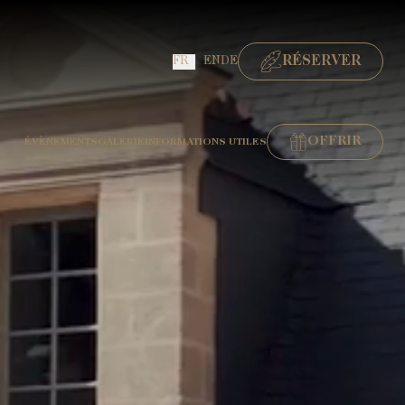
RÉSERVER
FR
EN
DE
RÉSERVER UNE CHAMBRE
OFFRIR
ÉVÈNEMENTS
GALERIE
INFORMATIONS UTILES
RÉSERVER UNE TABLE GASTRONOMIQUE
RÉSERVER UNE TABLE BISTRONOMIQUE