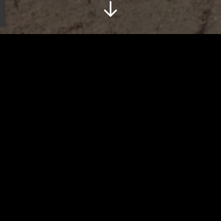
LE GÉNIE DU LIEU
VILLÉGIATURE, HISTOIRE, SENSUALITÉ
se de La Vallière, un hôtel de luxe qui vous offre une promesse 
DÉCOUVRIR
Le décorateur
Louise & Les Favori
a Faune & la Flore
La Touraine
L'EXPÉRIENCE