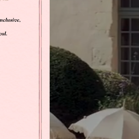
nclusive,
val.