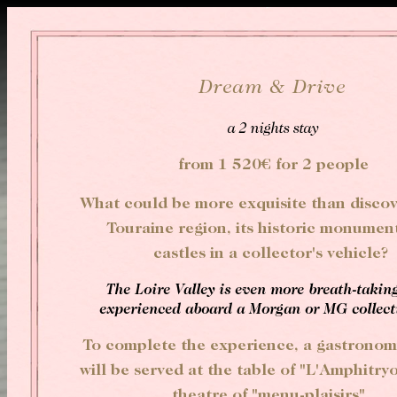
Panneau de gestion des cookies
SERVICES SIGNATURES
Dream & Drive
a 2 nights stay
LE GÉNIE DU LIEU
L'EXPÉRIENCE
LES MENUS PLAISIRS
BIEN-ÊTRE
from 1 520€ for 2 people
Hôtel
Signature Château
Restaurant "L'Amphitryon
What could be more exquisite than discov
Le décorateur
Signature Dépendance
Restaurant "Le Pavillon Sév
Touraine region, its historic monumen
Louise et les Favorites
Suite Cocoon
Le Chef
castles in a collector's vehicle?
Remonter le temps
Grande Suite
Le Lever
The Loire Valley is even more breath-taki
Faune et flore
Petit Boudoir
Brunch
experienced aboard a Morgan or MG collecti
La Touraine
Grand Boudoir
Barbecue
To complete the experience, a gastronom
Le Bar "Le Saint-Évremon
will be served at the table of "L'Amphitryo
theatre of "menu-plaisirs".
Dégustation de Vin et Cham