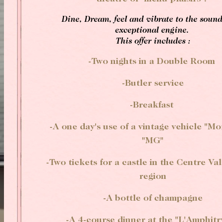
Afternoon Tea
Dine, Dream, feel and vibrate to the sound
exceptional engine.
This offer includes :
-Two nights in a Double Room
-Butler service
-Breakfast
-A one day's use of a vintage vehicle "M
"MG"
-Two tickets for a castle in the Centre Va
region
-A bottle of champagne
-A 4-course dinner at the "L'Amphitr