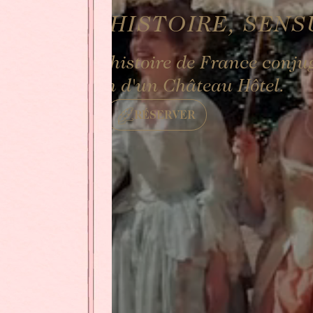
GIATURE, HISTOIRE, SENS
longée dans l'histoire de France conju
l'exception d'un Château Hôtel.
RÉSERVER