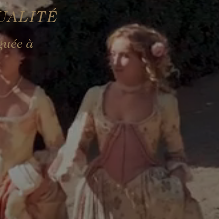
UALITÉ
guée à