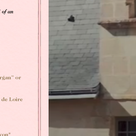
RÉSERVER
 of an
Réserver une chambre
Réserver une chambre
VOIR LES DISPONIBILITÉS
Réserver une table gastronomique
Pour les dates "sur demande",
Réserver une table bistronomique
merci de contacter l’hôtel directement:
Tel: +33 2 42 06 02 00
organ” or
Fax: +33 1 40 29 07 00
butler@chateaulouise.com
l de Loire
yon"