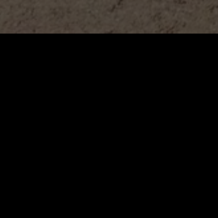
sensorielle et temporelle.
tes
Remonter le temps