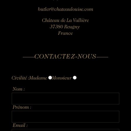
butler@chateaulouise.com
Château de La Vallière
37380 Reugny
France
CONTACTEZ-NOUS
RÉSERVER
Civilité :
Madame
Monsieur
Réserver une chambre
Réserver une chambre
Nom :
Réserver une table gastronomique
VOIR LES DISPONIBILITÉS
Réserver une table bistronomique
Prénom :
Pour les dates "sur demande",
merci de contacter l’hôtel directement:
Tel: +33 2 42 06 02 00
Email :