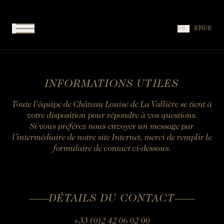
Signature Château
Panneau de gestion des cookies
ÉVÈNEMENTS
Le décorateur
Restaurant "L'Amphitryon"
GALERIE
Signature Dépendance
INFORMATIONS UTILES
Louise et les Favorites
FR
EN
DE
Restaurant "Le Pavillon Sévigné"
OFFRIR
Suite Cocoon
Remonter le temps
Le Chef
Grande Suite
Faune et flore
Le Lever
Petit Boudoir
La Touraine
Brunch
INFORMATIONS UTILES
Grand Boudoir
Barbecue
Toute l’équipe de Château Louise de La Vallière se tient à
Le Bar "Le Saint-Évremond"
votre disposition pour répondre à vos questions.
Si vous préférez nous envoyer un message par
Dégustation de Vin et Champagne
l’intermédiaire de notre site Internet, merci de remplir le
formulaire de contact ci-dessous.
Afternoon Tea
DÉTAILS DU CONTACT
+33 (0)2 42 06 02 00