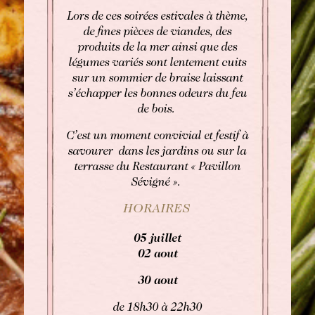
Lors de ces soirées estivales à thème,
RÉSERVER
de fines pièces de viandes, des
produits de la mer ainsi que des
légumes variés sont lentement cuits
Réserver une chambre
Réserver une chambre
sur un sommier de braise laissant
s’échapper les bonnes odeurs du feu
Réserver une table gastronomique
de bois.
VOIR LES DISPONIBILITÉS
Réserver une table bistronomique
C’est un moment convivial et festif à
Pour les dates "sur demande",
savourer dans les jardins ou sur la
merci de contacter l’hôtel directement:
terrasse du Restaurant « Pavillon
Tel: +33 2 42 06 02 00
Sévigné ».
Fax: +33 1 40 29 07 00
butler@chateaulouise.com
HORAIRES
05 juillet
02 aout
30 aout
de 18h30 à 22h30