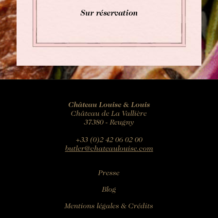
Sur réservation
Château Louise & Louis
Château de La Vallière
37380 - Reugny
+33 (0)2 42 06 02 00
butler@chateaulouise.com
Presse
Blog
Mentions légales & Crédits