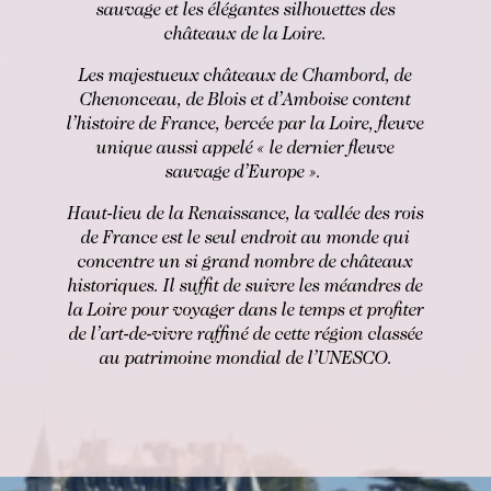
sauvage et les élégantes silhouettes des
châteaux de la Loire.
RÉSERVER
Les majestueux châteaux de Chambord, de
Chenonceau, de Blois et d’Amboise content
Réserver une chambre
Réserver une chambre
l’histoire de France, bercée par la Loire, fleuve
Réserver une table gastronomique
unique aussi appelé « le dernier fleuve
VOIR LES DISPONIBILITÉS
sauvage d’Europe ».
Réserver une table bistronomique
Pour les dates "sur demande",
Haut-lieu de la Renaissance, la vallée des rois
merci de contacter l’hôtel directement:
de France est le seul endroit au monde qui
Tel: +33 2 42 06 02 00
concentre un si grand nombre de châteaux
Fax: +33 1 40 29 07 00
historiques. Il suffit de suivre les méandres de
butler@chateaulouise.com
la Loire pour voyager dans le temps et profiter
de l’art-de-vivre raffiné de cette région classée
au patrimoine mondial de l’UNESCO.