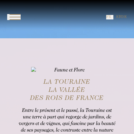
Signature Château
ÉVÈNEMENTS
Le décorateur
Restaurant "L'Amphitryon"
GALERIE
Signature Dépendance
INFORMATIONS UTILES
Louise et les Favorites
FR
EN
DE
Restaurant "Le Pavillon Sévigné"
OFFRIR
Suite Cocoon
Remonter le temps
Le Chef
Grande Suite
Faune et flore
Le Lever
Petit Boudoir
La Touraine
Brunch
Grand Boudoir
Barbecue
Le Bar "Le Saint-Évremond"
Dégustation de Vin et Champagne
LA TOURAINE
Afternoon Tea
LA VALLÉE
DES ROIS DE FRANCE
Entre le présent et le passé, la Touraine est
une terre à part qui regorge de jardins, de
vergers et de vignes, qui fascine par la beauté
de ses paysages, le contraste entre la nature