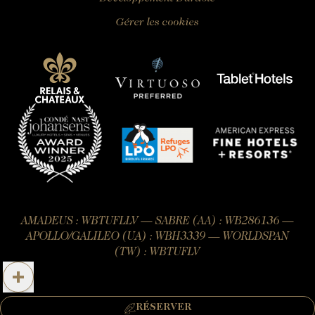
Gérer les cookies
AMADEUS : WBTUFLLV — SABRE (AA) : WB286136 —
APOLLO/GALILEO (UA) : WBH3339 — WORLDSPAN
(TW) : WBTUFLV
Site officiel – Tous droits réservés.
RÉSERVER
RÉSERVER UNE CHAMBRE