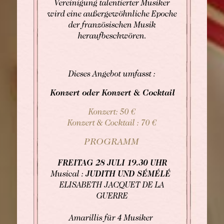
Vereinigung talentierter Musiker
Tel: +33 2 42 06 02 00
wird eine außergewöhnliche Epoche
Fax: +33 1 40 29 07 00
der französischen Musik
butler@chateaulouise.com
heraufbeschwören.
Dieses Angebot umfasst :
Konzert oder Konzert & Cocktail
Konzert: 50 €
Konzert & Cocktail : 70 €
PROGRAMM
FREITAG 28 JULI 19.30 UHR
Musical :
JUDITH UND SÉMÉLÉ
ELISABETH JACQUET DE LA
GUERRE
Amarillis für 4 Musiker