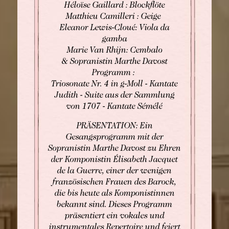
Héloïse Gaillard : Blockflöte
Matthieu Camilleri : Geige
Eleanor Lewis-Cloué: Viola da
gamba
Marie Van Rhijn: Cembalo
& Sopranistin Marthe Davost
Programm :
Triosonate Nr. 4 in g-Moll - Kantate
Judith - Suite aus der Sammlung
von 1707 - Kantate Sémélé
PRÄSENTATION: Ein
Gesangsprogramm mit der
Sopranistin Marthe Davost zu Ehren
der Komponistin Élisabeth Jacquet
de la Guerre, einer der wenigen
französischen Frauen des Barock,
die bis heute als Komponistinnen
bekannt sind. Dieses Programm
präsentiert ein vokales und
instrumentales Repertoire und feiert