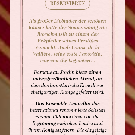
RESERVIEREN
Als großer Liebhaber der schönen
Künste hatte der Sonnenkönig die
Barockmusik zu einem der
Eckpfeiler seines Prestiges
gemacht. Auch Louise de la
Vallière, seine erste Favoritin,
war von ihr begeistert...
Baroque au Jardin bietet
einen
außergewöhnlichen Abend
, an
BUCHEN
dem das künstlerische Erbe dieser
einzigartigen Klänge gefeiert wird.
Buchen Zimmer
Buchen Zimmer
Das Ensemble Amarillis
, das
international renommierte Solisten
Buchen Gourmet-Restaurant
BUCHEN
vereint, lädt uns dazu ein, die
Buchen Bistro-Restaurant
Begegnung zwischen Louise und
Für Daten "auf Anfrage",
ihrem König zu feiern. Die ehrgeizige
wenden Sie sich bitte direkt an das Hotel: