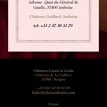
Adresse : Quai du Général de
Gaulle, 37400 Amboise
Château Gaillard Amboise
tel: +33
2 47 30 33 29
Château Louise & Louis
Château de La Vallière
37380 - Reugny
+33 (0)2 42 06 02 00
butler@chateaulouise.com
Presse