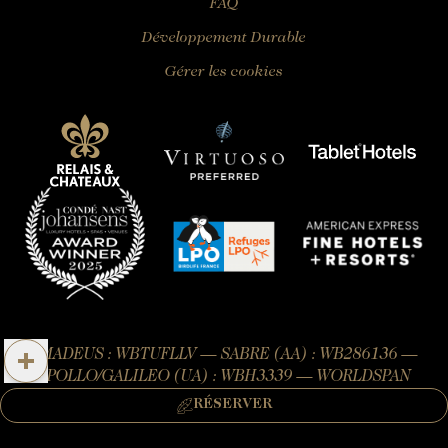
FAQ
Développement Durable
Gérer les cookies
AMADEUS : WBTUFLLV — SABRE (AA) : WB286136 —
APOLLO/GALILEO (UA) : WBH3339 — WORLDSPAN
(TW) : WBTUFLV
RÉSERVER
RÉSERVER UNE CHAMBRE