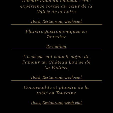
Dormir dans un château : une
expérience royale au cœur de la
RÉSERVER
Vallée de la Loire
Hotel
,
Restaurant
,
week-end
Réserver une chambre
Réserver une chambre
Plaisirs gastronomiques en
Réserver une table gastronomique
VOIR LES DISPONIBILITÉS
Touraine
Réserver une table bistronomique
Pour les dates "sur demande",
Restaurant
merci de contacter l’hôtel directement:
Tel: +33 2 42 06 02 00
Un week-end sous le signe de
Fax: +33 1 40 29 07 00
l’amour au Château Louise de
butler@chateaulouise.com
La Vallière
Hotel
,
Restaurant
,
week-end
Convivialité et plaisirs de la
table en Touraine
Hotel
,
Restaurant
,
week-end