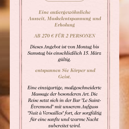
Eine außergewöhnliche
Auszeit, Muskelentspannung und
Erholung
BUCHEN
AB 270 € FÜR 2 PERSONEN
Buchen Zimmer
Dieses Angebot ist von Montag bis
Buchen Zimmer
Samstag bis einschließlich 15. März
Buchen Gourmet-Restaurant
gültig.
BUCHEN
Buchen Bistro-Restaurant
entspannen Sie Körper und
Für Daten "auf Anfrage",
Geist.
wenden Sie sich bitte direkt an das Hotel:
Tel: +33 2 42 06 02 00
Eine einzigartige, maßgeschneiderte
Fax: +33 1 40 29 07 00
Massage der besonderen Art. Die
butler@chateaulouise.com
Reise setzt sich in der Bar "Le Saint-
Évremond" mit unserem Aufguss
"Nuit à Versailles" fort, der sorgfältig
für eine sanfte und warme Nacht
zubereitet wird.