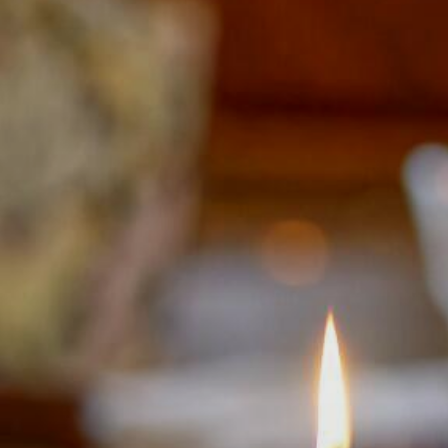
Buchen Zimmer
Buchen Zimmer
BUCHEN
Buchen Gourmet-Restaurant
Für Daten "auf Anfrage",
Buchen Bistro-Restaurant
wenden Sie sich bitte direkt an das Hotel:
Tel: +33 2 42 06 02 00
Fax: +33 1 40 29 07 00
butler@chateaulouise.com