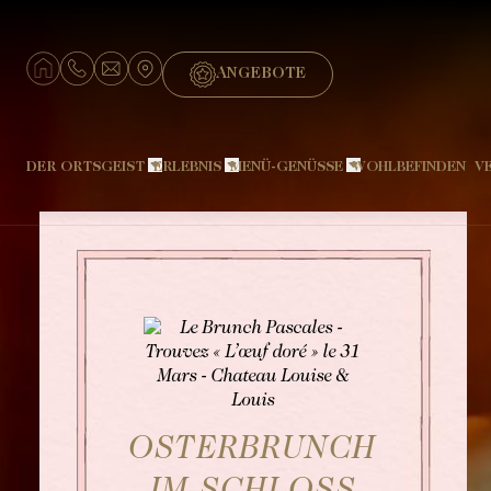
ANGEBOTE
DER ORTSGEIST
ERLEBNIS
MENÜ-GENÜSSE
WOHLBEFINDEN
V
Hotel
Signature Chateau
Restaurant « L’Amphitryon »
Der Dekorateur
Signature Doppelzimmer
Restaurant "Le Pavillon Sévigné"
Louise und die Favoriten
Cocoon Suite
Der Chef
Die Zeit zurückdrehen
Große Suite
Der Lever
Fauna und Flora
Kleiner Boudoir
Brunch
Die Touraine
Großes Boudoir
Grill
OSTERBRUNCH
Die Bar « Le Saint-Évremond »
Wein- und Champagne tasting