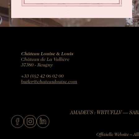
Château Louise & Louis
Château de La Vallière
37380 - Reugny
+33 (0)2 42 06 02 00
butler@chateaulouise.com
AMADEUS : WBTUFLLV — SABR
Offizielle Website – A