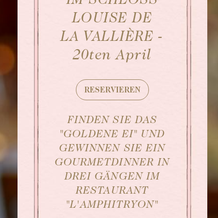
IM SCHLOSS
Afternoon Tea
LOUISE DE
LA VALLIÈRE -
20ten April
RESERVIEREN
FINDEN SIE DAS
"GOLDENE EI" UND
GEWINNEN SIE EIN
GOURMETDINNER IN
DREI GÄNGEN IM
RESTAURANT
"L'AMPHITRYON"