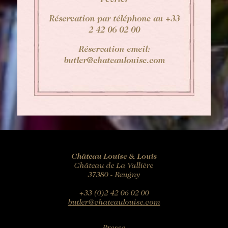
Fevrier
Réservation par téléphone au +33
2 42 06 02 00
Réservation emeil:
butler@chateaulouise.com
Château Louise & Louis
Château de La Vallière
37380 - Reugny
+33 (0)2 42 06 02 00
butler@chateaulouise.com