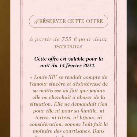
RÉSERVER CETTE OFFRE
à partir de 755 € pour deux
personnes
Cette offre est valable pour la
RÉSERVER
nuit du 14 février 2024.
« Louis XIV se rendait compte de
Réserver une chambre
Réserver une chambre
l’amour sincère et désintéressé de
sa maîtresse au fait que jamais
Réserver une table gastronomique
elle ne cherchait à abuser de la
VOIR LES DISPONIBILITÉS
situation. Elle ne demandait rien
Réserver une table bistronomique
Pour les dates "sur demande",
pour elle ni pour sa famille, ni
merci de contacter l’hôtel directement:
terres, ni titres, ni bijoux, ni
Tel: +33 2 42 06 02 00
considération, comme l’eût fait la
Fax: +33 1 40 29 07 00
moindre des courtisanes. Dans