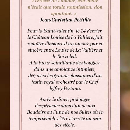
butler@chateaulouise.com
l’ivresse de l’amour, son cœur
n’était que totale soumission, don
spontané. »
Jean-Christian Petitfils
Pour la Saint-Valentin, le 14 Fevrier,
le Château Louise de La Vallière, fait
renaître l’histoire d’un amour pur et
sincère entre Louise de La Vallière et
le Roi soleil.
A la lueur scintillante des bougies,
dans une ambiance intimiste,
dégustez les grands classiques d’un
festin royal orchestré par le Chef
Jeffrey Pestana.
Après le dîner, prolongez
l’expérience dans l’un de nos
Boudoirs ou l’une de nos Suites où le
temps semble s’être s`arrêté au sein
des siècle.