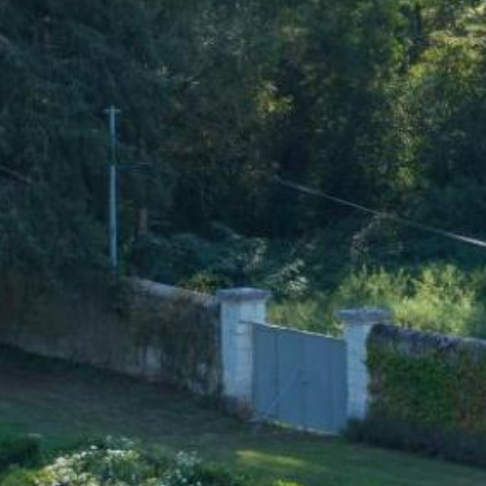
Réserver une chambre
Réserver une chambre
VOIR LES DISPONIBILITÉS
Réserver une table gastronomique
Pour les dates "sur demande",
Réserver une table bistronomique
merci de contacter l’hôtel directement:
Tel: +33 2 42 06 02 00
Fax: +33 1 40 29 07 00
butler@chateaulouise.com