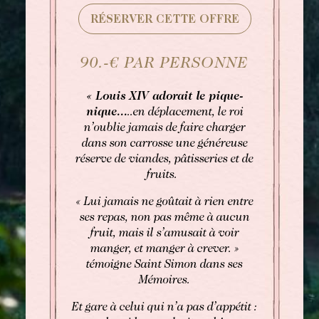
RÉSERVER CETTE OFFRE
Afternoon Tea
90.-€ PAR PERSONNE
« Louis XIV adorait le pique-
nique...
..en déplacement, le roi
n’oublie jamais de faire charger
dans son carrosse une généreuse
réserve de viandes, pâtisseries et de
fruits.
« Lui jamais ne goûtait à rien entre
ses repas, non pas même à aucun
fruit, mais il s’amusait à voir
manger, et manger à crever. »
témoigne Saint Simon dans ses
Mémoires.
Et gare à celui qui n’a pas d’appétit :