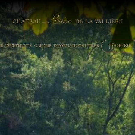
OFFRIR
RE
ÉVÈNEMENTS
GALERIE
INFORMATIONS UTILES
n"
vigné"
nd"
RÉSERVER
mpagne