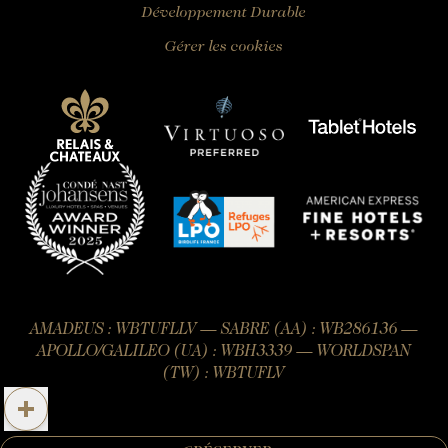
Développement Durable
Gérer les cookies
AMADEUS : WBTUFLLV — SABRE (AA) : WB286136 —
APOLLO/GALILEO (UA) : WBH3339 — WORLDSPAN
(TW) : WBTUFLV
Site officiel – Tous droits réservés.