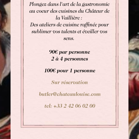
Plongez dans l'art de la gastronomie
RÉSERVER
au coeur des cuisines du Châteur de
la Vaillière :
Des ateliers de cuisine raffinée pour
Réserver une chambre
Réserver une chambre
sublimer vos talents et éveiller vos
sens.
Réserver une table gastronomique
VOIR LES DISPONIBILITÉS
90€ par personne
Réserver une table bistronomique
Pour les dates "sur demande",
2 à 4 personnes
merci de contacter l’hôtel directement:
100€ pour 1 personne
Tel: +33 2 42 06 02 00
Fax: +33 1 40 29 07 00
Sur réservation
butler@chateaulouise.com
butler@chateaulouise.com
tel: +33 2 42 06 02 00