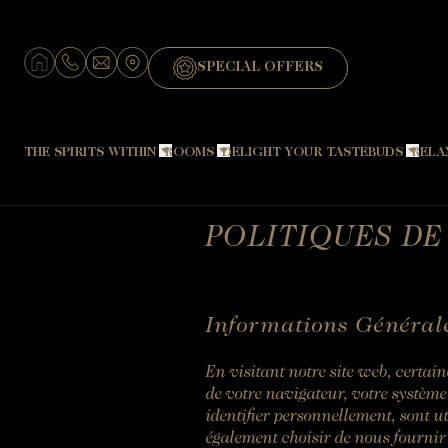
SPECIAL OFFERS
THE SPIRITS WITHIN
ROOMS
DELIGHT YOUR TASTEBUDS
RELA
Hotel
Signature Château
Restaurant "The Amphitryon"
POLITIQUES DE
The designer
Signature Dépendance
Restaurant "Le Pavillon Sévigné
Louise and the Favorites
Suite Cocoon
Chef
Travel back in time
Grande Suite
Breakfast
Informations Général
Fauna and Flora
Petit Boudoir
Brunch
En visitant notre site web, certain
Touraine
Grand Boudoir
The Barbecue
de votre navigateur, votre système 
Bar "Le Saint-Évremond"
identifier personnellement, sont ut
également choisir de nous fournir
Wine and Champagne tasting