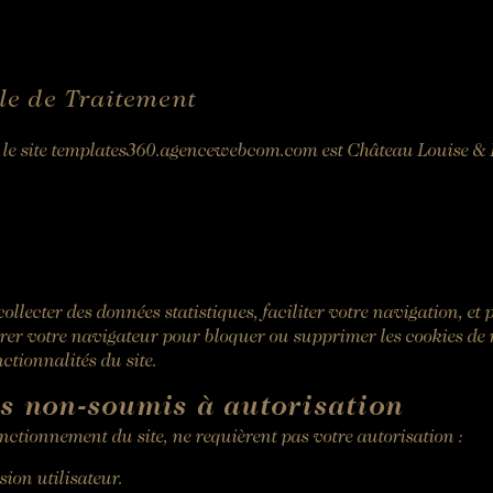
le de Traitement
r le site templates360.agencewebcom.com est Château Louise & 
BOOK
Rooms
 collecter des données statistiques, faciliter votre navigation, et
urer votre navigateur pour bloquer ou supprimer les cookies de 
Rooms
SEE AVAILABILITY
nctionnalités du site.
Gourmet Restaurant
For "on demand" dates,
s non-soumis à autorisation
Bistronomic Restaurant
please contact the hotel directly:
nctionnement du site, ne requièrent pas votre autorisation :
Tel: +33 2 42 06 02 00
Fax: +33 1 40 29 07 00
ssion utilisateur.