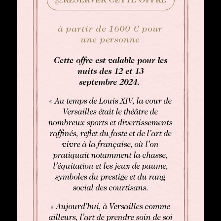
RÉSERVER CETTE OFFRE
à partir de 1600 € pour
une personne
Cette offre est valable pour les
nuits des 12 et 13
septembre 2024.
BOOK
« Au temps de Louis XIV, la cour de
Versailles était le théâtre de
Rooms
nombreux sports et divertissements
Rooms
raffinés, reflet du faste et de l’art de
Gourmet Restaurant
vivre à la française, où l’on
SEE AVAILABILITY
pratiquait notamment la chasse,
Bistronomic Restaurant
l’équitation et les jeux de paume,
For "on demand" dates,
symboles du prestige et du rang
please contact the hotel directly:
social des courtisans.
Tel: +33 2 42 06 02 00
Fax: +33 1 40 29 07 00
« Aujourd’hui, à Versailles comme
butler@chateaulouise.com
ailleurs, l’art de prendre soin de soi