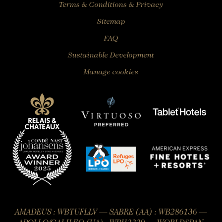
Terms & Conditions & Privacy
Sitemap
FAQ
Sustainable Development
Manage cookies
Cookies are used on this site to measure the number of
visitors in order to improve its operation and, with
your consent, to evaluate the performance of
communication campaigns and to offer third-party
content to enhance your user experience. We retain your
choice for 6 months. You can change this choice at any
time by clicking on the "Manage cookies" link at the
bottom of the site.
OK, accept all
AMADEUS : WBTUFLLV — SABRE (AA) : WB286136 —