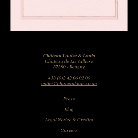
Château Louise & Louis
Château de La Vallière
37380 - Reugny
+33 (0)2 42 06 02 00
butler@chateaulouise.com
Press
Blog
Legal Notice & Credits
Careers