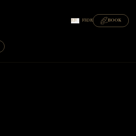
EN
FR
DE
BOOK
ROOMS
GOURMET RESTAURANT
BISTRONOMIC RESTAURANT