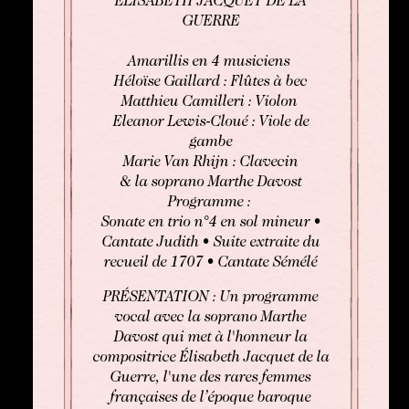
ELISABETH JACQUET DE LA
GUERRE
Amarillis en 4 musiciens
Héloïse Gaillard : Flûtes à bec
Matthieu Camilleri : Violon
Eleanor Lewis-Cloué : Viole de
gambe
Marie Van Rhijn : Clavecin
& la soprano Marthe Davost
Programme :
Sonate en trio n°4 en sol mineur •
Cantate Judith • Suite extraite du
recueil de 1707 • Cantate Sémélé
PRÉSENTATION : Un programme
vocal avec la soprano Marthe
Davost qui met à l'honneur la
compositrice Élisabeth Jacquet de la
Guerre, l'une des rares femmes
françaises de l’époque baroque